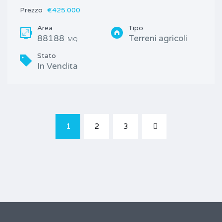
Prezzo
€425.000
Area
Tipo
88188
Terreni agricoli
MQ
Stato
In Vendita
1
2
3