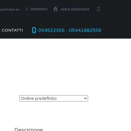
poinvest.eu
PREFERITI
AREA RISERVATA
054532365 - 05441882559
CONTATTI
Descrizione