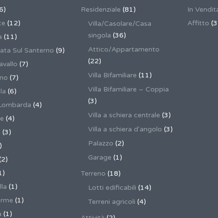
6)
Residenziale
(81)
In Vendit
ce
(12)
Affitto
(3
Villa/Casolare/Casa
singola
(36)
a
(11)
Attico/Appartamento
ata Sul Santerno
(9)
(22)
vallo
(7)
Villa Bifamiliare
(11)
ano
(7)
Villa Bifamiliare – Coppia
la
(6)
(3)
Lombarda
(4)
Villa a schiera centrale
(3)
ne
(4)
Villa a schiera d'angolo
(3)
a
(3)
Palazzo
(2)
)
Garage
(1)
(2)
1)
Terreno
(18)
lla
(1)
Lotti edificabili
(14)
erme
(1)
Terreni agricoli
(4)
a
(1)
Attività
(2)