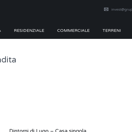
invest@grup
A
RESIDENZIALE
COMMERCIALE
TERRENI
ndita
Dintorni di Lugo – Casa singola