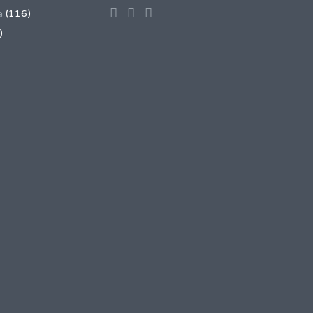
a
(116)
)