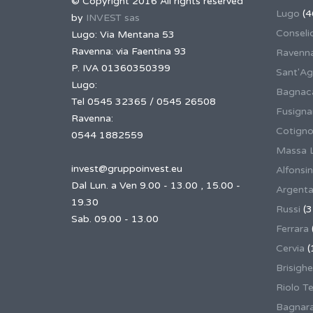
© Copyright 2016 All rights reserved
Lugo
(4
by
INVEST sas
Conseli
Lugo: Via Mentana 53
Ravenna: via Faentina 93
Ravenn
P. IVA 01360350399
Sant'Ag
Lugo:
Bagnaca
Tel 0545 32365 / 0545 26508
Fusign
Ravenna:
Cotigno
0544 1882559
Massa 
invest@gruppoinvest.eu
Alfonsi
Dal Lun. a Ven 9.00 - 13.00 , 15.00 -
Argent
19.30
Russi
(3
Sab. 09.00 - 13.00
Ferrara
Cervia
(
Brisighe
Riolo T
Bagnar