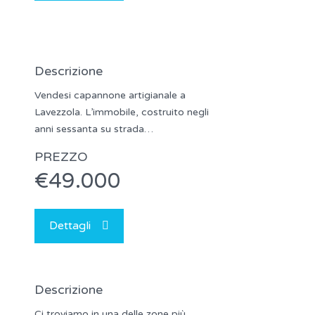
Descrizione
Vendesi capannone artigianale a
Lavezzola. L’immobile, costruito negli
anni sessanta su strada…
PREZZO
€49.000
Dettagli
Descrizione
Ci troviamo in una delle zone più