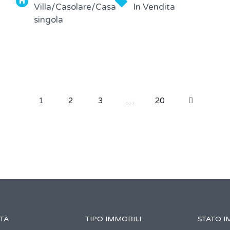
Villa/Casolare/Casa
In Vendita
singola
1
2
3
…
20
TÀ
TIPO IMMOBILI
STATO I