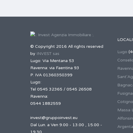
LOCALI
© Copyright 2016 All rights reserved
Lugo
(4
by
INVEST sas
Conseli
Lugo: Via Mentana 53
Ravenna: via Faentina 93
Ravenn
P. IVA 01360350399
Sant'Ag
Lugo:
Bagnaca
Tel 0545 32365 / 0545 26508
Fusign
Ravenna:
Cotigno
0544 1882559
Massa 
invest@gruppoinvest.eu
Alfonsi
Dal Lun. a Ven 9.00 - 13.00 , 15.00 -
Argent
19.30