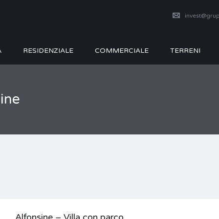
invest@grup
A
RESIDENZIALE
COMMERCIALE
TERRENI
sine
Alfonsine – Villa con parco