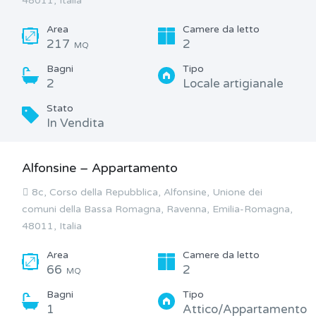
48011, Italia
Area
Camere da letto
217
2
MQ
Bagni
Tipo
2
Locale artigianale
Stato
In Vendita
Alfonsine – Appartamento
8c, Corso della Repubblica, Alfonsine, Unione dei
comuni della Bassa Romagna, Ravenna, Emilia-Romagna,
48011, Italia
Area
Camere da letto
66
2
MQ
Bagni
Tipo
1
Attico/Appartamento