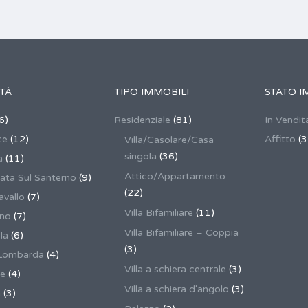
TÀ
TIPO IMMOBILI
STATO I
6)
Residenziale
(81)
In Vendit
ce
(12)
Affitto
(3
Villa/Casolare/Casa
singola
(36)
a
(11)
Attico/Appartamento
ata Sul Santerno
(9)
(22)
vallo
(7)
Villa Bifamiliare
(11)
ano
(7)
Villa Bifamiliare – Coppia
la
(6)
(3)
Lombarda
(4)
Villa a schiera centrale
(3)
ne
(4)
Villa a schiera d'angolo
(3)
a
(3)