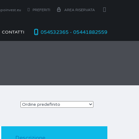
poinvest.eu
PREFERITI
AREA RISERVATA
054532365 - 05441882559
CONTATTI
Descrizione