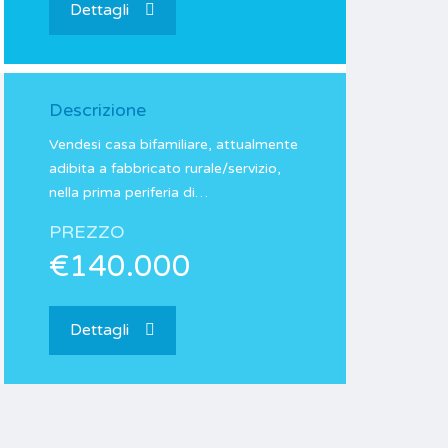
Dettagli
Descrizione
Vendesi casa bifamiliare, attualmente
adibita a fabbricato rurale/servizio,
nella prima periferia di…
PREZZO
€140.000
Dettagli