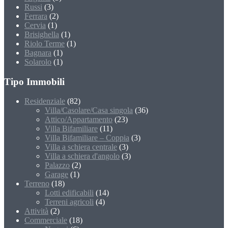
Russi
(3)
Ferrara
(2)
Cervia
(1)
Brisighella
(1)
Riolo Terme
(1)
Bagnara
(1)
Solarolo
(1)
Tipo Immobili
Residenziale
(82)
Villa/Casolare/Casa singola
(36)
Attico/Appartamento
(23)
Villa Bifamiliare
(11)
Villa Bifamiliare – Coppia
(3)
Villa a schiera centrale
(3)
Villa a schiera d'angolo
(3)
Palazzo
(2)
Garage
(1)
Terreno
(18)
Lotti edificabili
(14)
Terreni agricoli
(4)
Attività
(2)
Commerciale
(18)