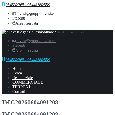
054532365 - 05441882559
invest@gruppoinvest.eu
Preferiti
Area riservata
Servizi Immobiliari
invest@gruppoinvest.eu
Preferiti
Area riservata
054532365 - 05441882559
Home
Cerca
Residenziale
COMMERCIALE
TERRENI
Contatti
IMG20260604091208
IMG20260604091208