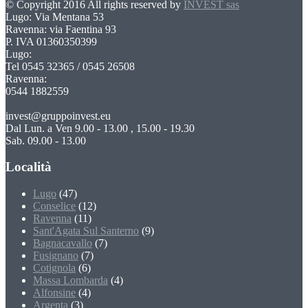
© Copyright 2016 All rights reserved by
INVEST sas
Lugo: Via Mentana 53
Ravenna: via Faentina 93
P. IVA 01360350399
Lugo:
Tel 0545 32365 / 0545 26508
Ravenna:
0544 1882559
invest@gruppoinvest.eu
Dal Lun. a Ven 9.00 - 13.00 , 15.00 - 19.30
Sab. 09.00 - 13.00
Località
Lugo
(47)
Conselice
(12)
Ravenna
(11)
Sant'Agata Sul Santerno
(9)
Bagnacavallo
(7)
Fusignano
(7)
Cotignola
(6)
Massa Lombarda
(4)
Alfonsine
(4)
Argenta
(3)