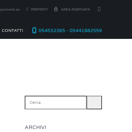
poinvest.eu
PREFERITI
AREA RISERVATA
054532365 - 05441882559
CONTATTI
Ricerca
per:
ARCHIVI