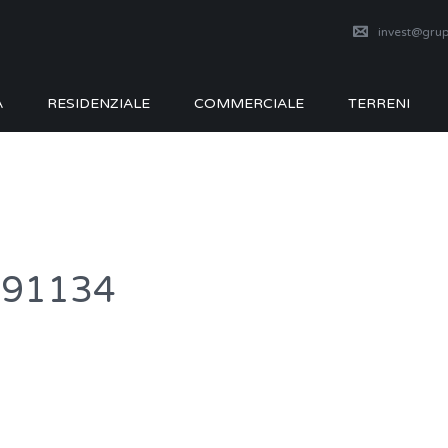
invest@grup
A
RESIDENZIALE
COMMERCIALE
TERRENI
091134