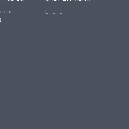
MMOBILIARE
RIMANI IN CONTATTO
a
(116)
)