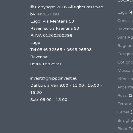
LOCALI
© Copyright 2016 All rights reserved
Lugo
(4
by
INVEST sas
Conseli
Lugo: Via Mentana 53
Ravenna: via Faentina 93
Ravenn
P. IVA 01360350399
Sant'Ag
Lugo:
Bagnaca
Tel 0545 32365 / 0545 26508
Fusign
Ravenna:
Cotigno
0544 1882559
Massa 
invest@gruppoinvest.eu
Alfonsi
Dal Lun. a Ven 9.00 - 13.00 , 15.00 -
Argent
19.30
Russi
(3
Sab. 09.00 - 13.00
Ferrara
Cervia
(
Brisighe
Riolo T