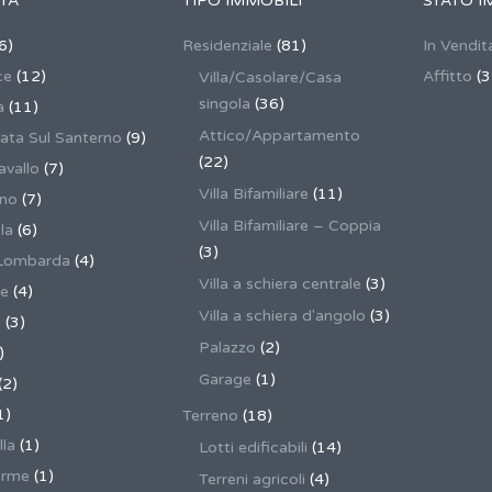
TÀ
TIPO IMMOBILI
STATO I
6)
Residenziale
(81)
In Vendit
ce
(12)
Affitto
(3
Villa/Casolare/Casa
singola
(36)
a
(11)
Attico/Appartamento
ata Sul Santerno
(9)
(22)
vallo
(7)
Villa Bifamiliare
(11)
ano
(7)
Villa Bifamiliare – Coppia
la
(6)
(3)
Lombarda
(4)
Villa a schiera centrale
(3)
ne
(4)
Villa a schiera d'angolo
(3)
a
(3)
Palazzo
(2)
)
Garage
(1)
(2)
1)
Terreno
(18)
lla
(1)
Lotti edificabili
(14)
erme
(1)
Terreni agricoli
(4)