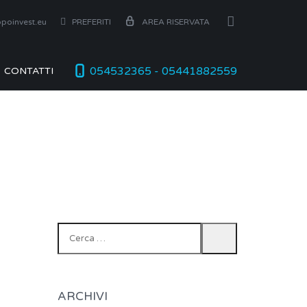
poinvest.eu
PREFERITI
AREA RISERVATA
054532365 - 05441882559
CONTATTI
Ricerca
per:
ARCHIVI