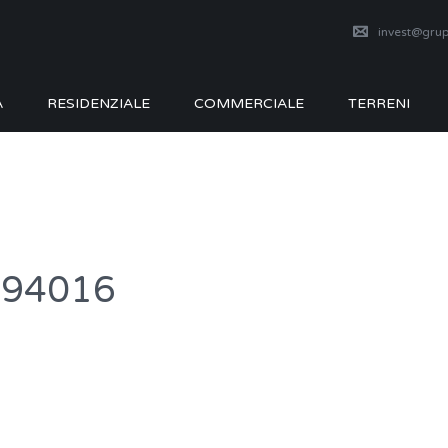
invest@grup
A
RESIDENZIALE
COMMERCIALE
TERRENI
094016