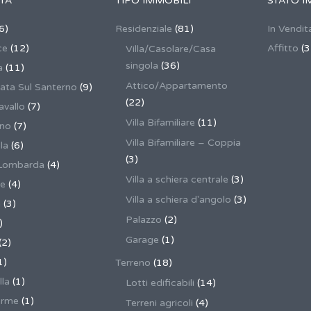
TÀ
TIPO IMMOBILI
STATO I
6)
Residenziale
(81)
In Vendit
ce
(12)
Affitto
(3
Villa/Casolare/Casa
singola
(36)
a
(11)
Attico/Appartamento
ata Sul Santerno
(9)
(22)
vallo
(7)
Villa Bifamiliare
(11)
ano
(7)
Villa Bifamiliare – Coppia
la
(6)
(3)
Lombarda
(4)
Villa a schiera centrale
(3)
ne
(4)
Villa a schiera d'angolo
(3)
a
(3)
Palazzo
(2)
)
Garage
(1)
(2)
1)
Terreno
(18)
lla
(1)
Lotti edificabili
(14)
erme
(1)
Terreni agricoli
(4)