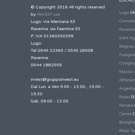
LOCALI
© Copyright 2016 All rights reserved
Lugo
(4
by
INVEST sas
Conseli
Lugo: Via Mentana 53
Ravenna: via Faentina 93
Ravenn
P. IVA 01360350399
Sant'Ag
Lugo:
Bagnaca
Tel 0545 32365 / 0545 26508
Fusign
Ravenna:
Cotigno
0544 1882559
Massa 
invest@gruppoinvest.eu
Alfonsi
Dal Lun. a Ven 9.00 - 13.00 , 15.00 -
Argent
19.30
Russi
(3
Sab. 09.00 - 13.00
Ferrara
Cervia
(
Brisighe
Riolo T