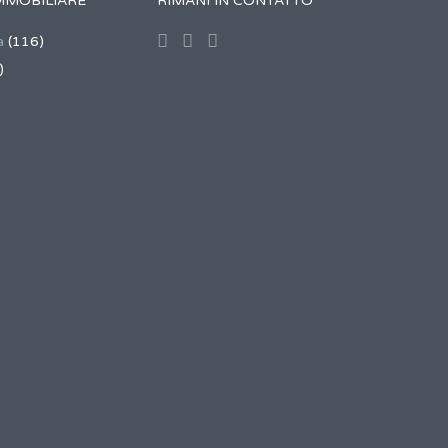
MMOBILIARE
RIMANI IN CONTATTO
a
(116)
)