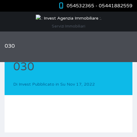
054532365 - 05441882559
Servizi Immobiliari
030
030
Di
Invest
Pubblicato in Su
Nov 17, 2022