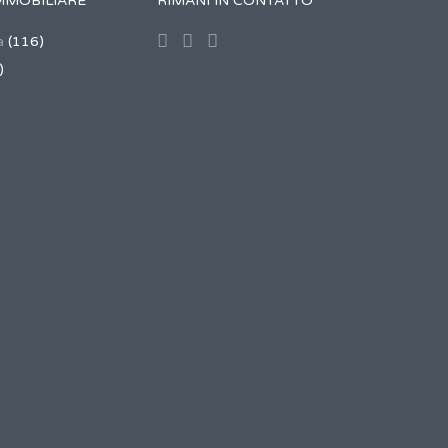
MMOBILIARE
RIMANI IN CONTATTO
a
(116)
)