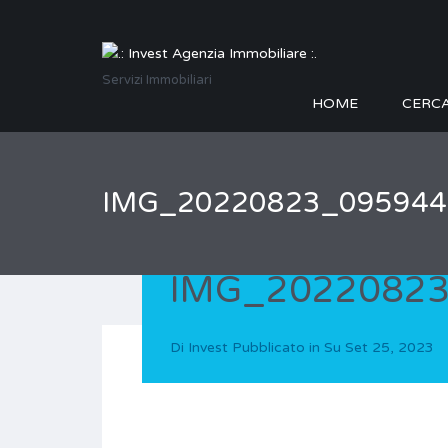
Servizi Immobiliari
HOME
CERC
IMG_20220823_095944
IMG_2022082
Di
Invest
Pubblicato in Su
Set 25, 2023