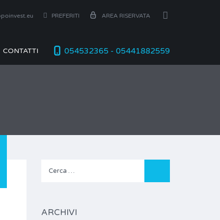
poinvest.eu
PREFERITI
AREA RISERVATA
054532365 - 05441882559
CONTATTI
Ricerca
per:
ARCHIVI