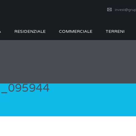
invest@grup
A
RESIDENZIALE
COMMERCIALE
TERRENI
3_095944