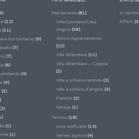
TÀ
TIPO IMMOBILI
STATO I
6)
Residenziale
(81)
In Vendit
ce
(12)
Affitto
(3
Villa/Casolare/Casa
singola
(36)
a
(11)
Attico/Appartamento
ata Sul Santerno
(9)
(22)
vallo
(7)
Villa Bifamiliare
(11)
ano
(7)
Villa Bifamiliare – Coppia
la
(6)
(3)
Lombarda
(4)
Villa a schiera centrale
(3)
ne
(4)
Villa a schiera d'angolo
(3)
a
(3)
Palazzo
(2)
)
Garage
(1)
(2)
1)
Terreno
(18)
lla
(1)
Lotti edificabili
(14)
erme
(1)
Terreni agricoli
(4)