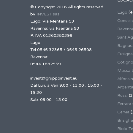
LOCALI
© Copyright 2016 All rights reserved
Lugo
(4
by
INVEST sas
Conseli
Lugo: Via Mentana 53
Ravenna: via Faentina 93
Ravenn
P. IVA 01360350399
Sant'Ag
Lugo:
Bagnaca
Tel 0545 32365 / 0545 26508
Fusign
Ravenna:
Cotigno
0544 1882559
Massa 
invest@gruppoinvest.eu
Alfonsi
Dal Lun. a Ven 9.00 - 13.00 , 15.00 -
Argent
19.30
Russi
(3
Sab. 09.00 - 13.00
Ferrara
Cervia
(
Brisighe
Riolo T