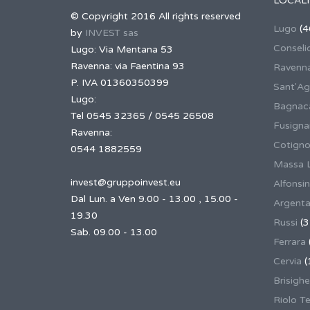
LOCALI
© Copyright 2016 All rights reserved
Lugo
(4
by
INVEST sas
Conseli
Lugo: Via Mentana 53
Ravenna: via Faentina 93
Ravenn
P. IVA 01360350399
Sant'Ag
Lugo:
Bagnaca
Tel 0545 32365 / 0545 26508
Fusign
Ravenna:
Cotigno
0544 1882559
Massa 
invest@gruppoinvest.eu
Alfonsi
Dal Lun. a Ven 9.00 - 13.00 , 15.00 -
Argent
19.30
Russi
(3
Sab. 09.00 - 13.00
Ferrara
Cervia
(
Brisighe
Riolo T