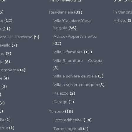
TÀ
TIPO IMMOBILI
STATO I
6)
Residenziale
(81)
In Vendit
ce
(12)
Affitto
(3
Villa/Casolare/Casa
singola
(36)
a
(11)
Attico/Appartamento
ata Sul Santerno
(9)
(22)
vallo
(7)
Villa Bifamiliare
(11)
ano
(7)
Villa Bifamiliare – Coppia
la
(6)
(3)
Lombarda
(4)
Villa a schiera centrale
(3)
ne
(4)
Villa a schiera d'angolo
(3)
a
(3)
Palazzo
(2)
)
Garage
(1)
(2)
1)
Terreno
(18)
lla
(1)
Lotti edificabili
(14)
erme
(1)
Terreni agricoli
(4)