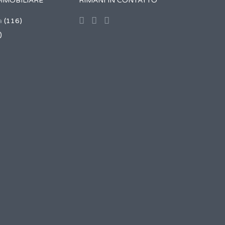
MMOBILIARE
RIMANI IN CONTATTO
a
(116)
)