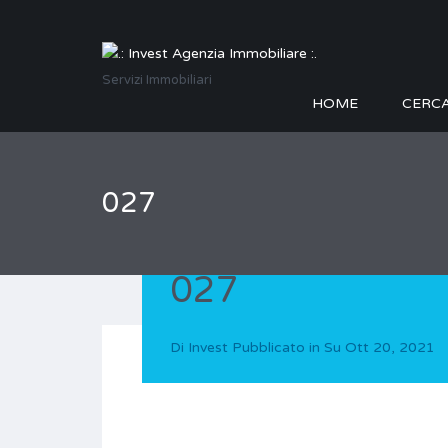
Servizi Immobiliari
HOME
CERC
027
027
Di
Invest
Pubblicato in Su
Ott 20, 2021