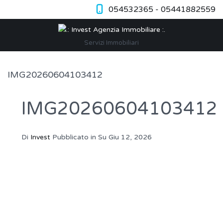
054532365 - 05441882559
Servizi Immobiliari
IMG20260604103412
IMG20260604103412
Di
Invest
Pubblicato in Su
Giu 12, 2026