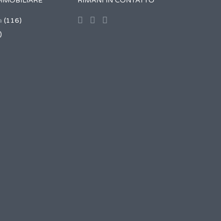
MMOBILIARE
RIMANI IN CONTATTO
a
(116)
)