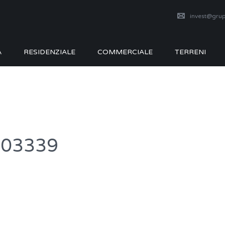
invest@grup
A
RESIDENZIALE
COMMERCIALE
TERRENI
103339