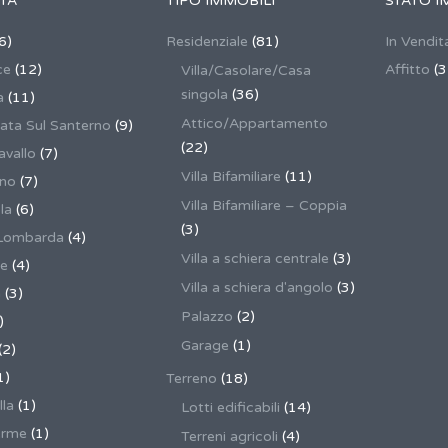
TÀ
TIPO IMMOBILI
STATO I
6)
Residenziale
(81)
In Vendit
ce
(12)
Affitto
(3
Villa/Casolare/Casa
singola
(36)
a
(11)
Attico/Appartamento
ata Sul Santerno
(9)
(22)
vallo
(7)
Villa Bifamiliare
(11)
ano
(7)
Villa Bifamiliare – Coppia
la
(6)
(3)
Lombarda
(4)
Villa a schiera centrale
(3)
ne
(4)
Villa a schiera d'angolo
(3)
a
(3)
Palazzo
(2)
)
Garage
(1)
(2)
1)
Terreno
(18)
lla
(1)
Lotti edificabili
(14)
erme
(1)
Terreni agricoli
(4)