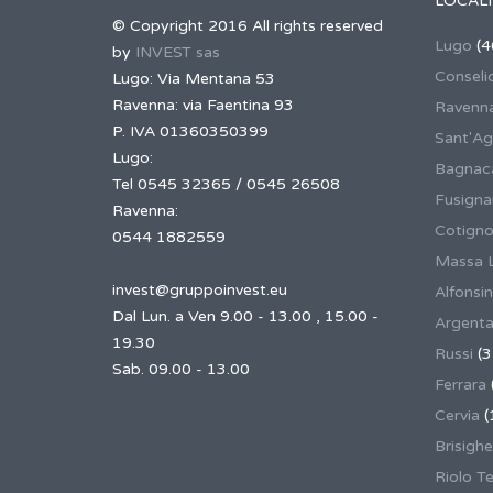
LOCALI
© Copyright 2016 All rights reserved
Lugo
(4
by
INVEST sas
Conseli
Lugo: Via Mentana 53
Ravenna: via Faentina 93
Ravenn
P. IVA 01360350399
Sant'Ag
Lugo:
Bagnaca
Tel 0545 32365 / 0545 26508
Fusign
Ravenna:
Cotigno
0544 1882559
Massa 
invest@gruppoinvest.eu
Alfonsi
Dal Lun. a Ven 9.00 - 13.00 , 15.00 -
Argent
19.30
Russi
(3
Sab. 09.00 - 13.00
Ferrara
Cervia
(
Brisighe
Riolo T