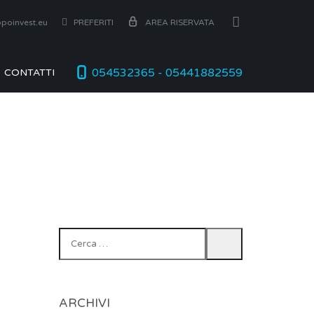
poinvest.eu
PREFERITI
AREA RISERVATA
054532365 - 05441882559
CONTATTI
Ricerca
per:
ARCHIVI