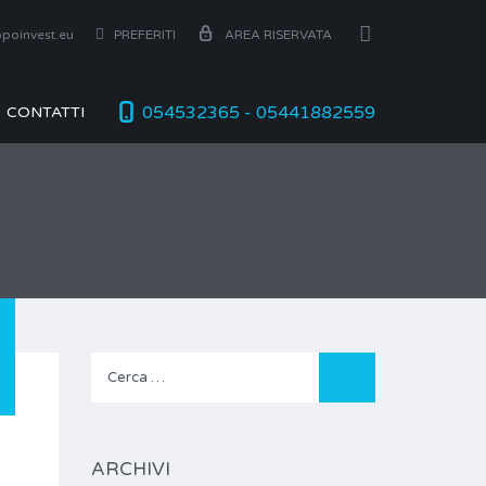
poinvest.eu
PREFERITI
AREA RISERVATA
054532365 - 05441882559
CONTATTI
Ricerca
per:
ARCHIVI