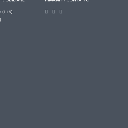
MMOBILIARE
RIMANI IN CONTATTO
a
(116)
)