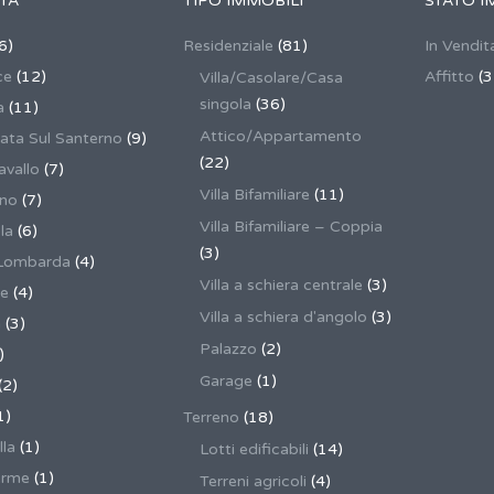
TÀ
TIPO IMMOBILI
STATO I
6)
Residenziale
(81)
In Vendit
ce
(12)
Affitto
(3
Villa/Casolare/Casa
singola
(36)
a
(11)
Attico/Appartamento
ata Sul Santerno
(9)
(22)
vallo
(7)
Villa Bifamiliare
(11)
ano
(7)
Villa Bifamiliare – Coppia
la
(6)
(3)
Lombarda
(4)
Villa a schiera centrale
(3)
ne
(4)
Villa a schiera d'angolo
(3)
a
(3)
Palazzo
(2)
)
Garage
(1)
(2)
1)
Terreno
(18)
lla
(1)
Lotti edificabili
(14)
erme
(1)
Terreni agricoli
(4)