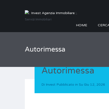
Servizi Immobiliari
HOME
CERC
Autorimessa
Autorimessa
Di
Invest
Pubblicato in Su
Giu 12, 2026