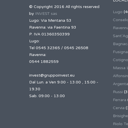
LOCALI
© Copyright 2016 All rights reserved
Lugo
(4
by
INVEST sas
Conseli
Lugo: Via Mentana 53
Ravenna: via Faentina 93
Ravenn
P. IVA 01360350399
Sant'Ag
Lugo:
Bagnaca
Tel 0545 32365 / 0545 26508
Fusign
Ravenna:
Cotigno
0544 1882559
Massa 
invest@gruppoinvest.eu
Alfonsi
Dal Lun. a Ven 9.00 - 13.00 , 15.00 -
Argent
19.30
Russi
(3
Sab. 09.00 - 13.00
Ferrara
Cervia
(
Brisighe
Riolo T