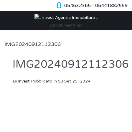
054532365 - 05441882559
Servizi Immobiliari
IMG20240912112306
IMG20240912112306
Di
Invest
Pubblicato in Su
Set 25, 2024