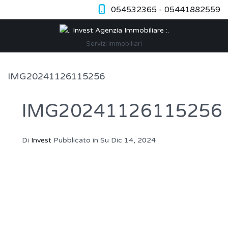
054532365 - 05441882559
Servizi Immobiliari
IMG20241126115256
IMG20241126115256
Di
Invest
Pubblicato in Su
Dic 14, 2024