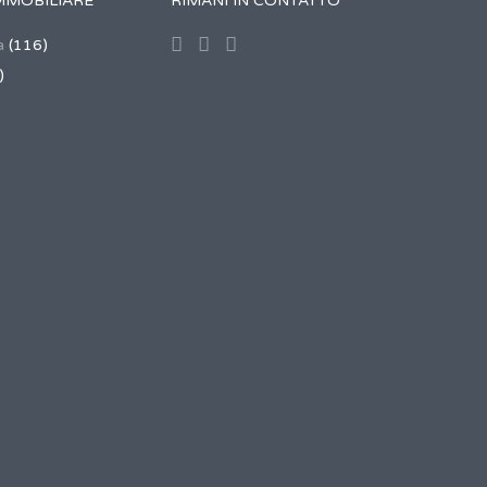
MMOBILIARE
RIMANI IN CONTATTO
a
(116)
)