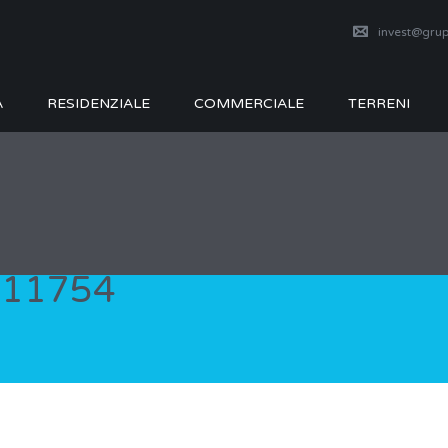
invest@grup
A
RESIDENZIALE
COMMERCIALE
TERRENI
111754