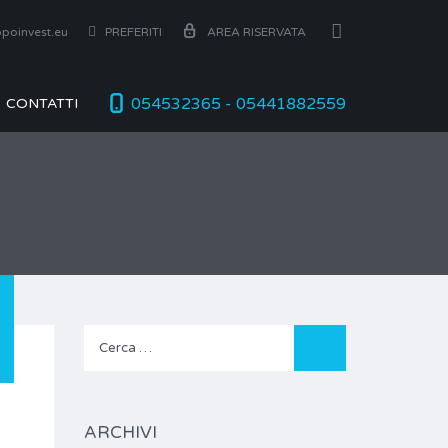
poinvest.eu
PREFERITI
AREA RISERVATA
054532365 - 05441882559
CONTATTI
Ricerca
per:
ARCHIVI