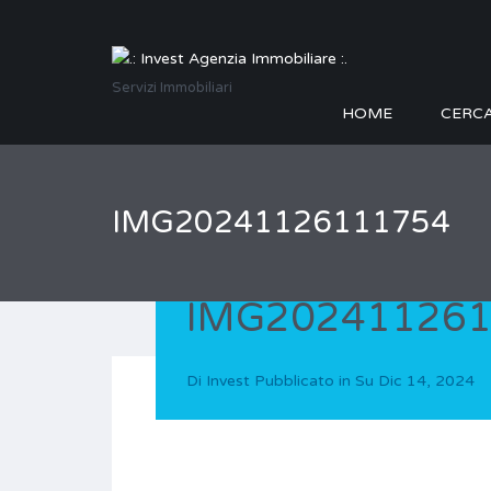
Servizi Immobiliari
HOME
CERC
IMG20241126111754
IMG20241126
Di
Invest
Pubblicato in Su
Dic 14, 2024