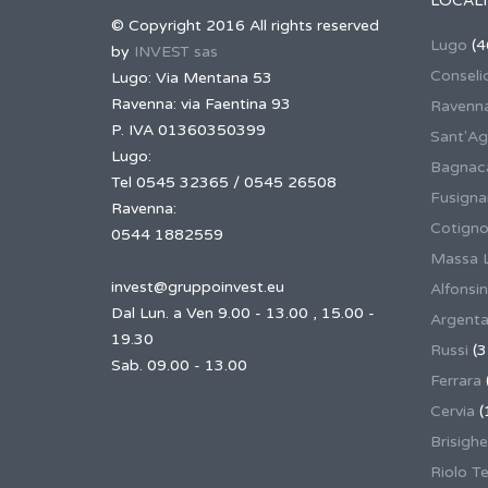
LOCALI
© Copyright 2016 All rights reserved
Lugo
(4
by
INVEST sas
Conseli
Lugo: Via Mentana 53
Ravenna: via Faentina 93
Ravenn
P. IVA 01360350399
Sant'Ag
Lugo:
Bagnaca
Tel 0545 32365 / 0545 26508
Fusign
Ravenna:
Cotigno
0544 1882559
Massa 
invest@gruppoinvest.eu
Alfonsi
Dal Lun. a Ven 9.00 - 13.00 , 15.00 -
Argent
19.30
Russi
(3
Sab. 09.00 - 13.00
Ferrara
Cervia
(
Brisighe
Riolo T