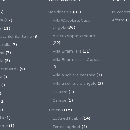
TÀ
TIPO IMMOBILI
STATO I
6)
Residenziale
(81)
In Vendit
ce
(12)
Affitto
(3
Villa/Casolare/Casa
singola
(36)
a
(11)
Attico/Appartamento
ata Sul Santerno
(9)
(22)
vallo
(7)
Villa Bifamiliare
(11)
ano
(7)
Villa Bifamiliare – Coppia
la
(6)
(3)
Lombarda
(4)
Villa a schiera centrale
(3)
ne
(4)
Villa a schiera d'angolo
(3)
a
(3)
Palazzo
(2)
)
Garage
(1)
(2)
1)
Terreno
(18)
lla
(1)
Lotti edificabili
(14)
erme
(1)
Terreni agricoli
(4)