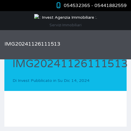
054532365 - 05441882559
Servizi Immobiliari
IMG20241126111513
IMG20241126111513
Di
Invest
Pubblicato in Su
Dic 14, 2024