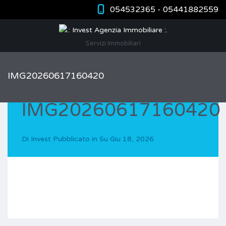
054532365 - 05441882559
Servizi Immobiliari
IMG20260617160420
IMG20260617160420
Di
Invest
Pubblicato in Su
Giu 18, 2026