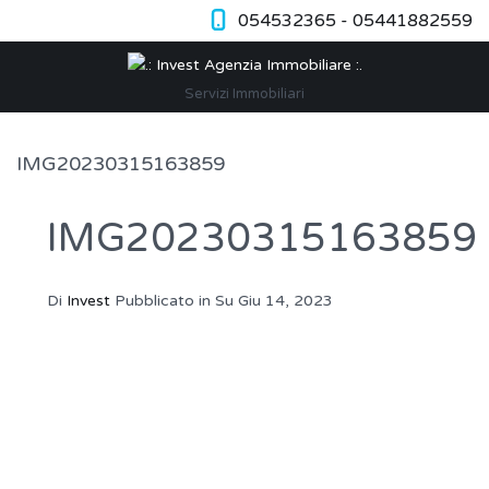
054532365 - 05441882559
Servizi Immobiliari
IMG20230315163859
IMG20230315163859
Di
Invest
Pubblicato in Su
Giu 14, 2023