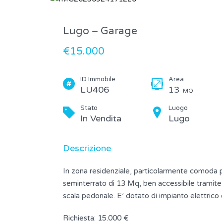
Lugo – Garage
€15.000
ID Immobile
Area
LU406
13
MQ
Stato
Luogo
In Vendita
Lugo
Descrizione
In zona residenziale, particolarmente comoda pe
seminterrato di 13 Mq, ben accessibile tramit
scala pedonale. E’ dotato di impianto elettric
Richiesta: 15.000 €