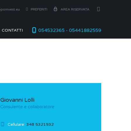
poinvest.eu
PREFERITI
AREA RISERVATA
054532365 - 05441882559
CONTATTI
Giovanni Lolli
Consulente e collaboratore
Cellulare:
348 5321932