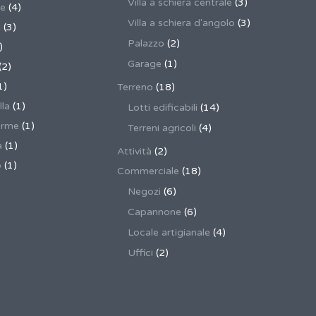
Villa a schiera centrale
(3)
ne
(4)
Villa a schiera d'angolo
(3)
a
(3)
Palazzo
(2)
)
Garage
(1)
(2)
1)
Terreno
(18)
lla
(1)
Lotti edificabili
(14)
erme
(1)
Terreni agricoli
(4)
a
(1)
Attività
(2)
o
(1)
Commerciale
(18)
Negozi
(6)
Capannone
(6)
Locale artigianale
(4)
Uffici
(2)