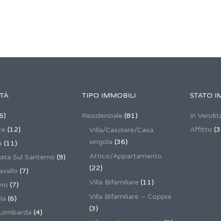
TÀ
TIPO IMMOBILI
STATO I
6)
Residenziale
(81)
In Vendit
ce
(12)
Affitto
(3
Villa/Casolare/Casa
singola
(36)
a
(11)
Attico/Appartamento
ata Sul Santerno
(9)
(22)
vallo
(7)
Villa Bifamiliare
(11)
ano
(7)
Villa Bifamiliare – Coppia
la
(6)
(3)
Lombarda
(4)