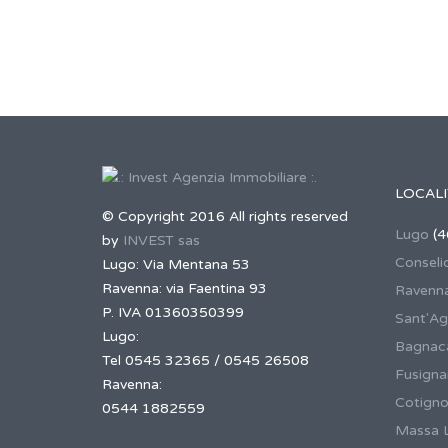
LOCALI
© Copyright 2016 All rights reserved
Lugo
(4
by
INVEST sas
Conseli
Lugo: Via Mentana 53
Ravenna: via Faentina 93
Ravenn
P. IVA 01360350399
Sant'Ag
Lugo:
Bagnaca
Tel 0545 32365 / 0545 26508
Fusign
Ravenna:
Cotigno
0544 1882559
Massa 