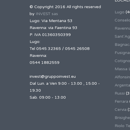
LOCALI
© Copyright 2016 All rights reserved
Lugo
(4
by
INVEST sas
Conseli
Lugo: Via Mentana 53
Ravenna: via Faentina 93
Ravenn
P. IVA 01360350399
Sant'Ag
Lugo:
Bagnaca
Tel 0545 32365 / 0545 26508
Fusign
Ravenna:
Cotigno
0544 1882559
Massa 
invest@gruppoinvest.eu
Alfonsi
Dal Lun. a Ven 9.00 - 13.00 , 15.00 -
Argent
19.30
Russi
(3
Sab. 09.00 - 13.00
Ferrara
Cervia
(
Brisighe
Riolo T