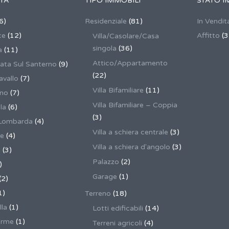
TÀ
TIPO IMMOBILI
STATO I
6)
Residenziale
(81)
In Vendit
ce
(12)
Affitto
(3
Villa/Casolare/Casa
singola
(36)
a
(11)
Attico/Appartamento
ata Sul Santerno
(9)
(22)
vallo
(7)
Villa Bifamiliare
(11)
ano
(7)
Villa Bifamiliare – Coppia
la
(6)
(3)
Lombarda
(4)
Villa a schiera centrale
(3)
ne
(4)
Villa a schiera d'angolo
(3)
a
(3)
Palazzo
(2)
)
Garage
(1)
(2)
1)
Terreno
(18)
lla
(1)
Lotti edificabili
(14)
erme
(1)
Terreni agricoli
(4)