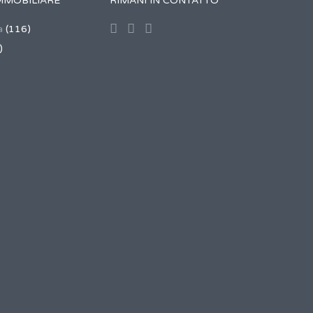
MMOBILIARE
RIMANI IN CONTATTO
a
(116)
)