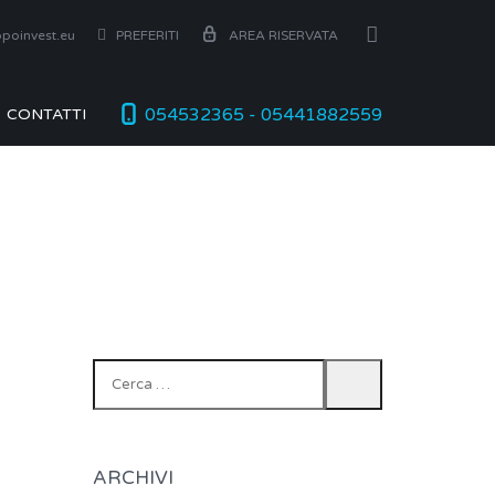
poinvest.eu
PREFERITI
AREA RISERVATA
054532365 - 05441882559
CONTATTI
Ricerca
per:
ARCHIVI