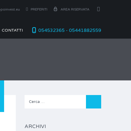
poinvest.eu
PREFERITI
AREA RISERVATA
054532365 - 05441882559
CONTATTI
Ricerca
per:
ARCHIVI