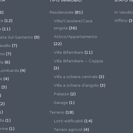
TÀ
TIPO IMMOBILI
STATO I
6)
Residenziale
(81)
In Vendit
ce
(12)
Affitto
(3
Villa/Casolare/Casa
singola
(36)
a
(11)
Attico/Appartamento
ata Sul Santerno
(9)
(22)
vallo
(7)
Villa Bifamiliare
(11)
ano
(7)
Villa Bifamiliare – Coppia
la
(6)
(3)
Lombarda
(4)
Villa a schiera centrale
(3)
ne
(4)
Villa a schiera d'angolo
(3)
a
(3)
Palazzo
(2)
)
Garage
(1)
(2)
1)
Terreno
(18)
lla
(1)
Lotti edificabili
(14)
erme
(1)
Terreni agricoli
(4)