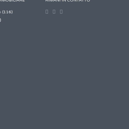
MMOBILIARE
RIMANI IN CONTATTO
a
(116)
)