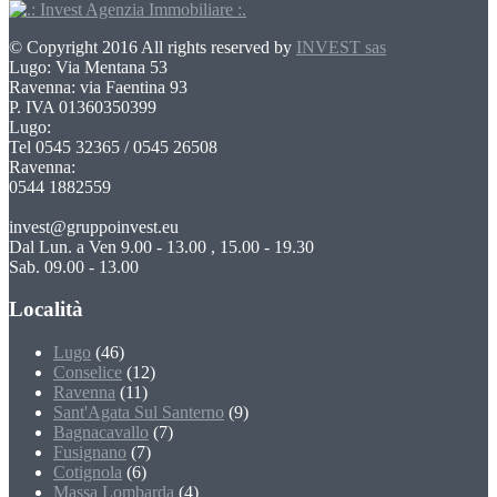
© Copyright 2016 All rights reserved by
INVEST sas
Lugo: Via Mentana 53
Ravenna: via Faentina 93
P. IVA 01360350399
Lugo:
Tel 0545 32365 / 0545 26508
Ravenna:
0544 1882559
invest@gruppoinvest.eu
Dal Lun. a Ven 9.00 - 13.00 , 15.00 - 19.30
Sab. 09.00 - 13.00
Località
Lugo
(46)
Conselice
(12)
Ravenna
(11)
Sant'Agata Sul Santerno
(9)
Bagnacavallo
(7)
Fusignano
(7)
Cotignola
(6)
Massa Lombarda
(4)