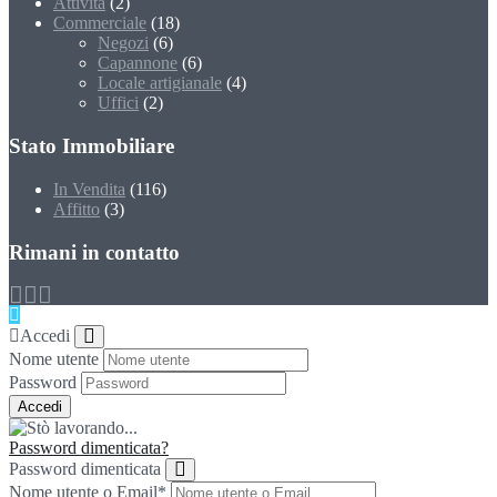
Attività
(2)
Commerciale
(18)
Negozi
(6)
Capannone
(6)
Locale artigianale
(4)
Uffici
(2)
Stato Immobiliare
In Vendita
(116)
Affitto
(3)
Rimani in contatto
Accedi
Nome utente
Password
Password dimenticata?
Password dimenticata
Nome utente o Email
*