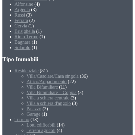
Alfonsine
(4)
Argenta
(3)
Russi
(3)
Ferrara
(2)
Cervia
(1)
Brisighella
(1)
Riolo Terme
(1)
Bagnara
(1)
Solarolo
(1)
Tipo Immobili
Residenziale
(81)
Villa/Casolare/Casa singola
(36)
Attico/Appartamento
(22)
Villa Bifamiliare
(11)
Villa Bifamiliare – Coppia
(3)
Villa a schiera centrale
(3)
Villa a schiera d'angolo
(3)
Palazzo
(2)
Garage
(1)
Terreno
(18)
Lotti edificabili
(14)
Terreni agricoli
(4)