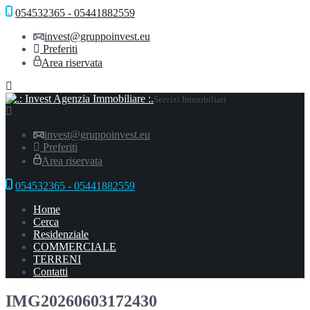
054532365 - 05441882559
invest@gruppoinvest.eu
Preferiti
Area riservata
Servizi Immobiliari
invest@gruppoinvest.eu
Preferiti
Area riservata
054532365 - 05441882559
Home
Cerca
Residenziale
COMMERCIALE
TERRENI
Contatti
IMG20260603172430