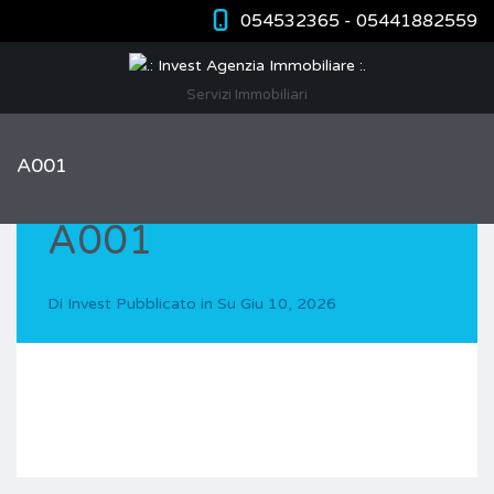
054532365 - 05441882559
Servizi Immobiliari
A001
A001
Di
Invest
Pubblicato in Su
Giu 10, 2026