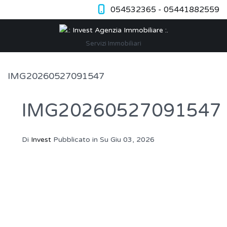
054532365 - 05441882559
Servizi Immobiliari
IMG20260527091547
IMG20260527091547
Di
Invest
Pubblicato in Su
Giu 03, 2026