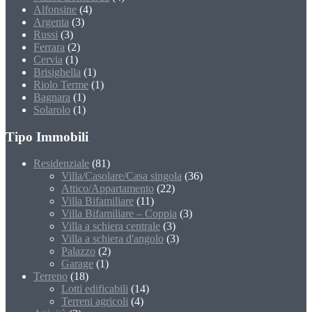
Alfonsine
(4)
Argenta
(3)
Russi
(3)
Ferrara
(2)
Cervia
(1)
Brisighella
(1)
Riolo Terme
(1)
Bagnara
(1)
Solarolo
(1)
Tipo Immobili
Residenziale
(81)
Villa/Casolare/Casa singola
(36)
Attico/Appartamento
(22)
Villa Bifamiliare
(11)
Villa Bifamiliare – Coppia
(3)
Villa a schiera centrale
(3)
Villa a schiera d'angolo
(3)
Palazzo
(2)
Garage
(1)
Terreno
(18)
Lotti edificabili
(14)
Terreni agricoli
(4)