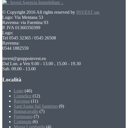
© Copyright 2016 All rights reserved by
INVEST sas
Lugo: Via Mentana 53
Ravenna: via Faentina 93
P. IVA 01360350399
Lugo:
Tel 0545 32365 / 0545 26508
Ravenna:
0544 1882559
invest@gruppoinvest.eu
Dal Lun. a Ven 9.00 - 13.00 , 15.00 - 19.30
Sab. 09.00 - 13.00
Località
Lugo
(46)
Conselice
(12)
Ravenna
(11)
Sant'Agata Sul Santerno
(9)
Bagnacavallo
(7)
Fusignano
(7)
Cotignola
(6)
Massa Lombarda
(4)