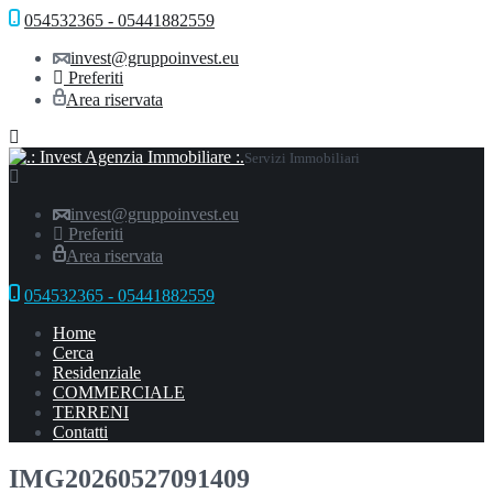
054532365 - 05441882559
invest@gruppoinvest.eu
Preferiti
Area riservata
Servizi Immobiliari
invest@gruppoinvest.eu
Preferiti
Area riservata
054532365 - 05441882559
Home
Cerca
Residenziale
COMMERCIALE
TERRENI
Contatti
IMG20260527091409