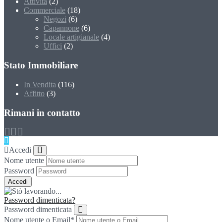
Attività
(2)
Commerciale
(18)
Negozi
(6)
Capannone
(6)
Locale artigianale
(4)
Uffici
(2)
Stato Immobiliare
In Vendita
(116)
Affitto
(3)
Rimani in contatto
Accedi
Nome utente
Password
Password dimenticata?
Password dimenticata
Nome utente o Email
*