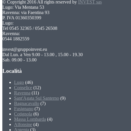
© Copyright 2016 All rights reserved by
INVEST sas
Lugo: Via Mentana 53
Ravenna: via Faentina 93
P. IVA 01360350399
Lugo:
Tel 0545 32365 / 0545 26508
Ravenna:
0544 1882559
invest@gruppoinvest.eu
Dal Lun. a Ven 9.00 - 13.00 , 15.00 - 19.30
Sab. 09.00 - 13.00
Località
Lugo
(46)
Conselice
(12)
Ravenna
(11)
Sant'Agata Sul Santerno
(9)
Bagnacavallo
(7)
Fusignano
(7)
Cotignola
(6)
Massa Lombarda
(4)
Alfonsine
(4)
Argenta
(3)