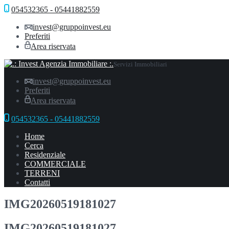
054532365 - 05441882559
invest@gruppoinvest.eu
Preferiti
Area riservata
Servizi Immobiliari
invest@gruppoinvest.eu
Preferiti
Area riservata
054532365 - 05441882559
Home
Cerca
Residenziale
COMMERCIALE
TERRENI
Contatti
IMG20260519181027
IMG20260519181027