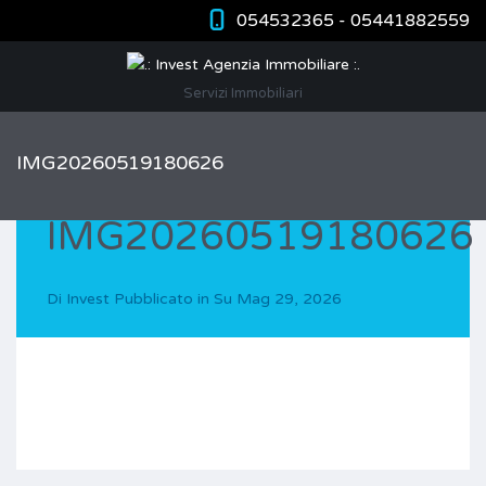
054532365 - 05441882559
Servizi Immobiliari
IMG20260519180626
IMG20260519180626
Di
Invest
Pubblicato in Su
Mag 29, 2026