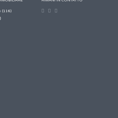
MMOBILIARE
RIMANI IN CONTATTO
a
(116)
)