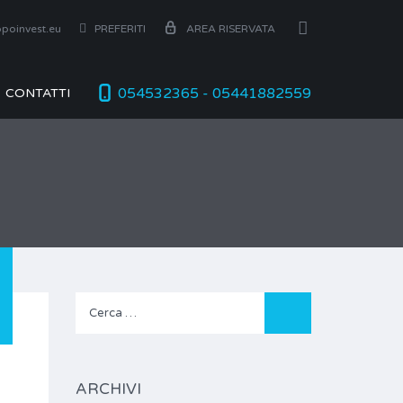
poinvest.eu
PREFERITI
AREA RISERVATA
054532365 - 05441882559
CONTATTI
Ricerca
per:
ARCHIVI