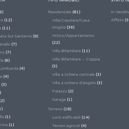
TÀ
TIPO IMMOBILI
STATO I
6)
Residenziale
(81)
In Vendit
ce
(12)
Affitto
(3
Villa/Casolare/Casa
singola
(36)
a
(11)
Attico/Appartamento
ata Sul Santerno
(9)
(22)
vallo
(7)
Villa Bifamiliare
(11)
ano
(7)
Villa Bifamiliare – Coppia
la
(6)
(3)
Lombarda
(4)
Villa a schiera centrale
(3)
ne
(4)
Villa a schiera d'angolo
(3)
a
(3)
Palazzo
(2)
)
Garage
(1)
(2)
1)
Terreno
(18)
lla
(1)
Lotti edificabili
(14)
erme
(1)
Terreni agricoli
(4)