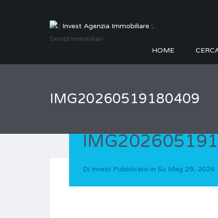
Servizi Immobiliari
HOME
CERC
IMG20260519180409
IMG20260519
Di
Invest
Pubblicato in Su
Mag 29, 2026