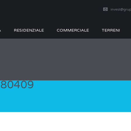
invest@grup
A
RESIDENZIALE
COMMERCIALE
TERRENI
180409