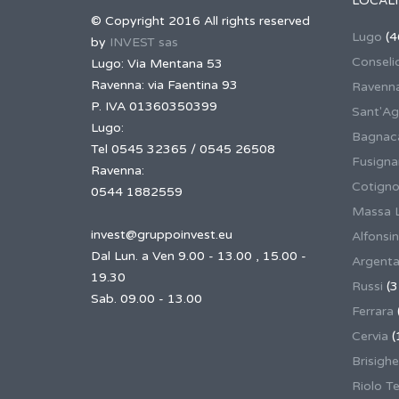
LOCALI
© Copyright 2016 All rights reserved
Lugo
(4
by
INVEST sas
Conseli
Lugo: Via Mentana 53
Ravenna: via Faentina 93
Ravenn
P. IVA 01360350399
Sant'Ag
Lugo:
Bagnaca
Tel 0545 32365 / 0545 26508
Fusign
Ravenna:
Cotigno
0544 1882559
Massa 
invest@gruppoinvest.eu
Alfonsi
Dal Lun. a Ven 9.00 - 13.00 , 15.00 -
Argent
19.30
Russi
(3
Sab. 09.00 - 13.00
Ferrara
Cervia
(
Brisighe
Riolo T