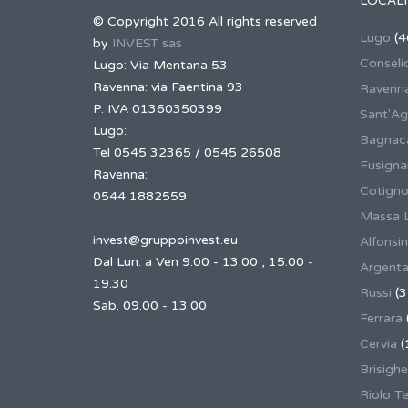
LOCALI
© Copyright 2016 All rights reserved
Lugo
(4
by
INVEST sas
Conseli
Lugo: Via Mentana 53
Ravenna: via Faentina 93
Ravenn
P. IVA 01360350399
Sant'Ag
Lugo:
Bagnaca
Tel 0545 32365 / 0545 26508
Fusign
Ravenna:
Cotigno
0544 1882559
Massa 
invest@gruppoinvest.eu
Alfonsi
Dal Lun. a Ven 9.00 - 13.00 , 15.00 -
Argent
19.30
Russi
(3
Sab. 09.00 - 13.00
Ferrara
Cervia
(
Brisighe
Riolo T