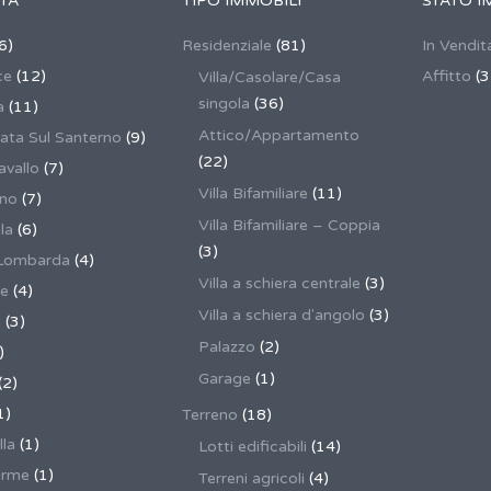
TÀ
TIPO IMMOBILI
STATO I
6)
Residenziale
(81)
In Vendit
ce
(12)
Affitto
(3
Villa/Casolare/Casa
singola
(36)
a
(11)
Attico/Appartamento
ata Sul Santerno
(9)
(22)
vallo
(7)
Villa Bifamiliare
(11)
ano
(7)
Villa Bifamiliare – Coppia
la
(6)
(3)
Lombarda
(4)
Villa a schiera centrale
(3)
ne
(4)
Villa a schiera d'angolo
(3)
a
(3)
Palazzo
(2)
)
Garage
(1)
(2)
1)
Terreno
(18)
lla
(1)
Lotti edificabili
(14)
erme
(1)
Terreni agricoli
(4)