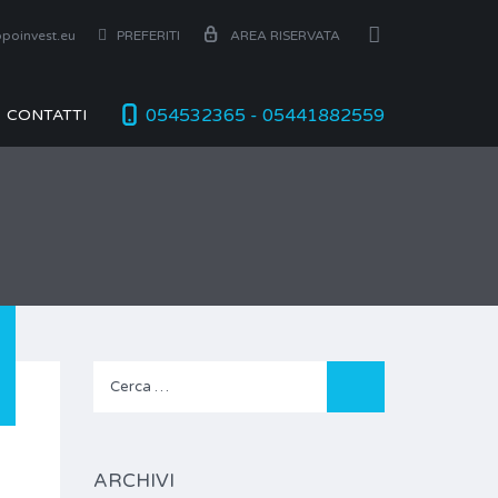
poinvest.eu
PREFERITI
AREA RISERVATA
054532365 - 05441882559
CONTATTI
Ricerca
per:
ARCHIVI