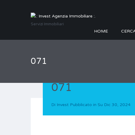
Servizi Immobiliari
HOME
CERC
071
071
Di
Invest
Pubblicato in Su
Dic 30, 2024