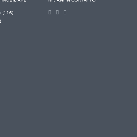
MMOBILIARE
RIMANI IN CONTATTO
a
(116)
)