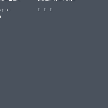
MMOBILIARE
RIMANI IN CONTATTO
a
(116)
)