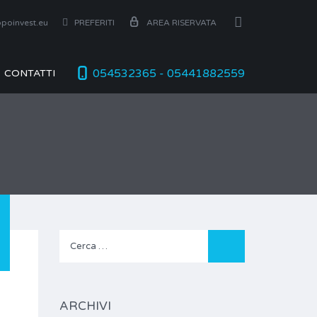
poinvest.eu
PREFERITI
AREA RISERVATA
054532365 - 05441882559
CONTATTI
Ricerca
per:
ARCHIVI