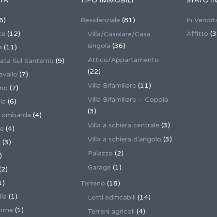
TÀ
TIPO IMMOBILI
STATO I
6)
Residenziale
(81)
In Vendit
ce
(12)
Affitto
(3
Villa/Casolare/Casa
singola
(36)
a
(11)
Attico/Appartamento
ata Sul Santerno
(9)
(22)
vallo
(7)
Villa Bifamiliare
(11)
ano
(7)
Villa Bifamiliare – Coppia
la
(6)
(3)
Lombarda
(4)
Villa a schiera centrale
(3)
ne
(4)
Villa a schiera d'angolo
(3)
a
(3)
Palazzo
(2)
)
Garage
(1)
(2)
1)
Terreno
(18)
lla
(1)
Lotti edificabili
(14)
erme
(1)
Terreni agricoli
(4)