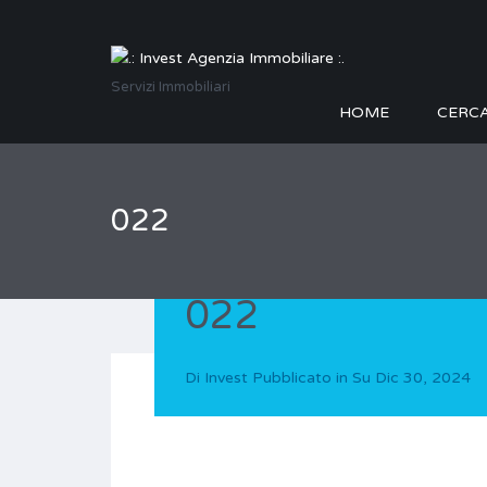
Servizi Immobiliari
HOME
CERC
022
022
Di
Invest
Pubblicato in Su
Dic 30, 2024