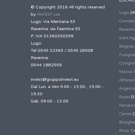
LOCALI
© Copyright 2016 All rights reserved
Lugo
(4
by
INVEST sas
Conseli
Lugo: Via Mentana 53
Ravenna: via Faentina 93
Ravenn
P. IVA 01360350399
Sant'Ag
Lugo:
Bagnaca
Tel 0545 32365 / 0545 26508
Fusign
Ravenna:
Cotigno
0544 1882559
Massa 
invest@gruppoinvest.eu
Alfonsi
Dal Lun. a Ven 9.00 - 13.00 , 15.00 -
Argent
19.30
Russi
(3
Sab. 09.00 - 13.00
Ferrara
Cervia
(
Brisighe
Riolo T