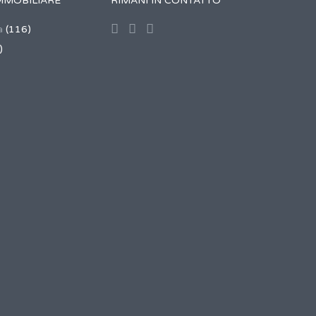
MMOBILIARE
RIMANI IN CONTATTO
a
(116)
)