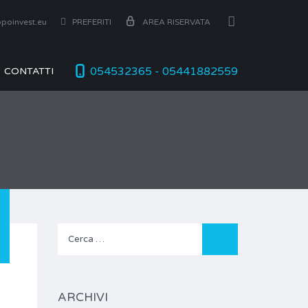
poinvest.eu
PREFERITI
AREA RISERVATA
054532365 - 05441882559
CONTATTI
Ricerca
per:
ARCHIVI