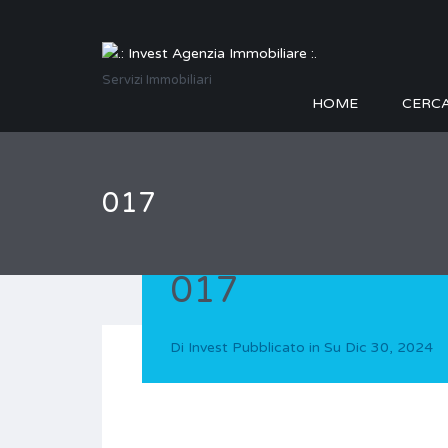
Servizi Immobiliari
HOME
CERC
017
017
Di
Invest
Pubblicato in Su
Dic 30, 2024