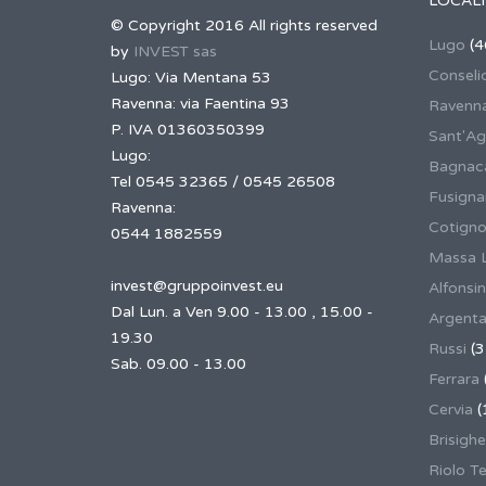
LOCALI
© Copyright 2016 All rights reserved
Lugo
(4
by
INVEST sas
Conseli
Lugo: Via Mentana 53
Ravenna: via Faentina 93
Ravenn
P. IVA 01360350399
Sant'Ag
Lugo:
Bagnaca
Tel 0545 32365 / 0545 26508
Fusign
Ravenna:
Cotigno
0544 1882559
Massa 
invest@gruppoinvest.eu
Alfonsi
Dal Lun. a Ven 9.00 - 13.00 , 15.00 -
Argent
19.30
Russi
(3
Sab. 09.00 - 13.00
Ferrara
Cervia
(
Brisighe
Riolo T