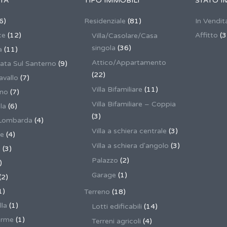
TÀ
TIPO IMMOBILI
STATO I
6)
Residenziale
(81)
In Vendit
ce
(12)
Affitto
(3
Villa/Casolare/Casa
singola
(36)
a
(11)
Attico/Appartamento
ata Sul Santerno
(9)
(22)
vallo
(7)
Villa Bifamiliare
(11)
ano
(7)
Villa Bifamiliare – Coppia
la
(6)
(3)
Lombarda
(4)
Villa a schiera centrale
(3)
ne
(4)
Villa a schiera d'angolo
(3)
a
(3)
Palazzo
(2)
)
Garage
(1)
(2)
1)
Terreno
(18)
lla
(1)
Lotti edificabili
(14)
erme
(1)
Terreni agricoli
(4)