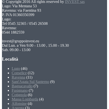
© Copyright 2016 All rights reserved by
INVEST sas
Lugo: Via Mentana 53
Ravenna: via Faentina 93
P. IVA 01360350399
Lugo:
Tel 0545 32365 / 0545 26508
Ravenna:
0544 1882559
invest@gruppoinvest.eu
Dal Lun. a Ven 9.00 - 13.00 , 15.00 - 19.30
Sab. 09.00 - 13.00
Località
Lugo
(46)
Conselice
(12)
Ravenna
(11)
Sant'Agata Sul Santerno
(9)
Bagnacavallo
(7)
Fusignano
(7)
Cotignola
(6)
Massa Lombarda
(4)
Alfonsine
(4)
Argenta
(3)