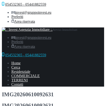
054532365 - 05441882559
invest@gruppoinvest.eu
Preferiti
Area riservata
Servizi Immobiliari
invest@gruppoinvest.eu
Preferiti
Area riservata
054532365 - 05441882559
Home
Cerca
Residenziale
COMMERCIALE
TERRENI
Contatti
IMG20260610092631
IMG20260610092631