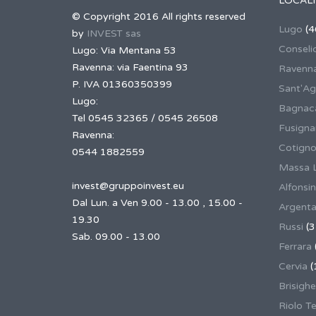
LOCALI
© Copyright 2016 All rights reserved
Lugo
(4
by
INVEST sas
Conseli
Lugo: Via Mentana 53
Ravenna: via Faentina 93
Ravenn
P. IVA 01360350399
Sant'Ag
Lugo:
Bagnaca
Tel 0545 32365 / 0545 26508
Fusign
Ravenna:
Cotigno
0544 1882559
Massa 
invest@gruppoinvest.eu
Alfonsi
Dal Lun. a Ven 9.00 - 13.00 , 15.00 -
Argent
19.30
Russi
(3
Sab. 09.00 - 13.00
Ferrara
Cervia
(
Brisighe
Riolo T