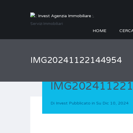
Servizi Immobiliari
HOME
CERC
IMG20241122144954
IMG20241122
Di
Invest
Pubblicato in Su
Dic 10, 2024