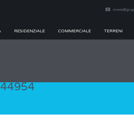
invest@grup
A
RESIDENZIALE
COMMERCIALE
TERRENI
144954