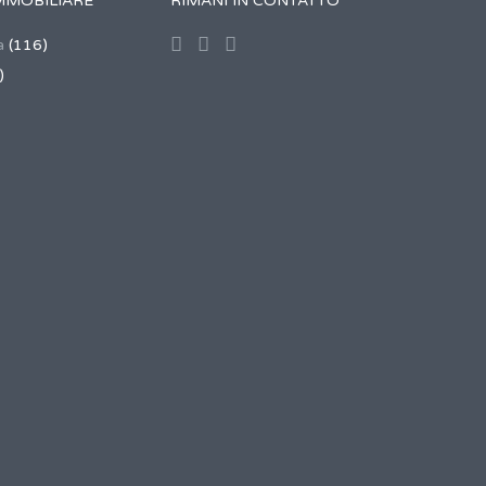
MMOBILIARE
RIMANI IN CONTATTO
a
(116)
)