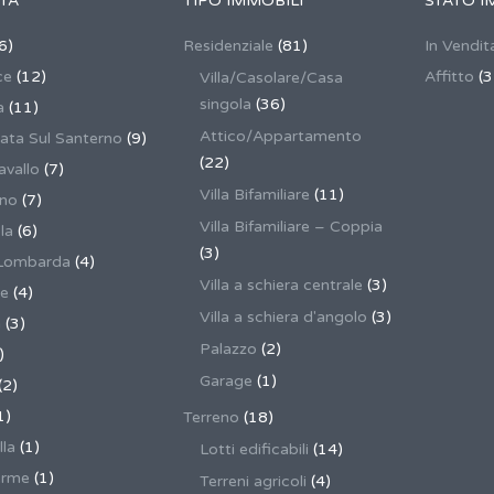
TÀ
TIPO IMMOBILI
STATO I
6)
Residenziale
(81)
In Vendit
ce
(12)
Affitto
(3
Villa/Casolare/Casa
singola
(36)
a
(11)
Attico/Appartamento
ata Sul Santerno
(9)
(22)
vallo
(7)
Villa Bifamiliare
(11)
ano
(7)
Villa Bifamiliare – Coppia
la
(6)
(3)
Lombarda
(4)
Villa a schiera centrale
(3)
ne
(4)
Villa a schiera d'angolo
(3)
a
(3)
Palazzo
(2)
)
Garage
(1)
(2)
1)
Terreno
(18)
lla
(1)
Lotti edificabili
(14)
erme
(1)
Terreni agricoli
(4)