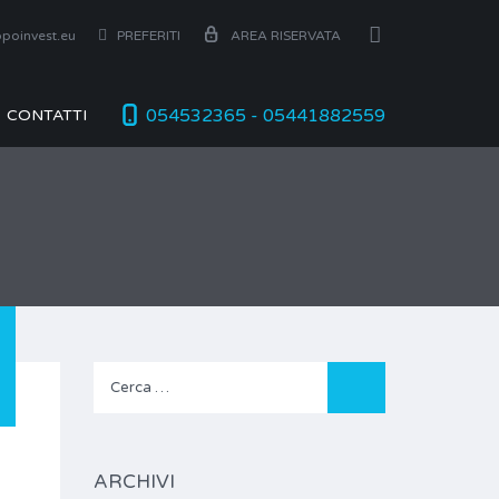
poinvest.eu
PREFERITI
AREA RISERVATA
054532365 - 05441882559
CONTATTI
Ricerca
per:
ARCHIVI