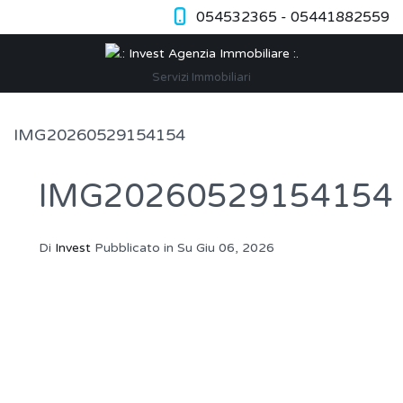
054532365 - 05441882559
Servizi Immobiliari
IMG20260529154154
IMG20260529154154
Di
Invest
Pubblicato in Su
Giu 06, 2026