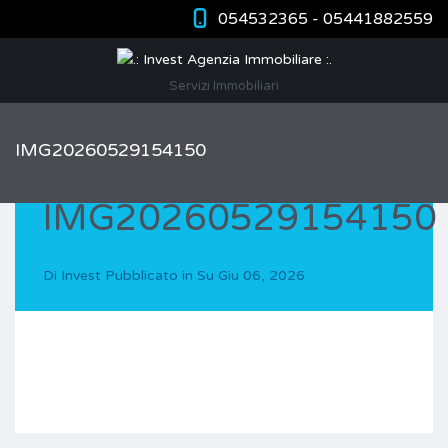
054532365 - 05441882559
Servizi Immobiliari
IMG20260529154150
IMG20260529154150
Di
Invest
Pubblicato in Su
Giu 06, 2026