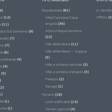
TÀ
TIPO IMMOBILI
STATO I
6)
Residenziale
(81)
In Vendit
ce
(12)
Affitto
(3
Villa/Casolare/Casa
singola
(36)
a
(11)
Attico/Appartamento
ata Sul Santerno
(9)
(22)
vallo
(7)
Villa Bifamiliare
(11)
ano
(7)
Villa Bifamiliare – Coppia
la
(6)
(3)
Lombarda
(4)
Villa a schiera centrale
(3)
ne
(4)
Villa a schiera d'angolo
(3)
a
(3)
Palazzo
(2)
)
Garage
(1)
(2)
1)
Terreno
(18)
lla
(1)
Lotti edificabili
(14)
erme
(1)
Terreni agricoli
(4)