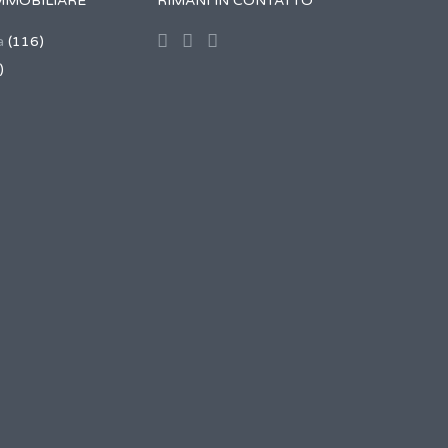
MMOBILIARE
RIMANI IN CONTATTO
a
(116)
)