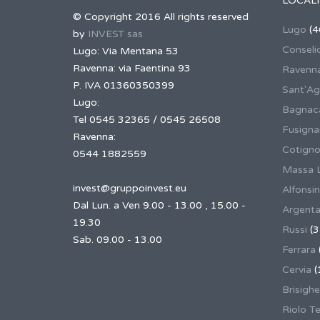
LOCALI
© Copyright 2016 All rights reserved
Lugo
(4
by
INVEST sas
Conseli
Lugo: Via Mentana 53
Ravenna: via Faentina 93
Ravenn
P. IVA 01360350399
Sant'Ag
Lugo:
Bagnaca
Tel 0545 32365 / 0545 26508
Fusign
Ravenna:
Cotigno
0544 1882559
Massa 
invest@gruppoinvest.eu
Alfonsi
Dal Lun. a Ven 9.00 - 13.00 , 15.00 -
Argent
19.30
Russi
(3
Sab. 09.00 - 13.00
Ferrara
Cervia
(
Brisighe
Riolo T