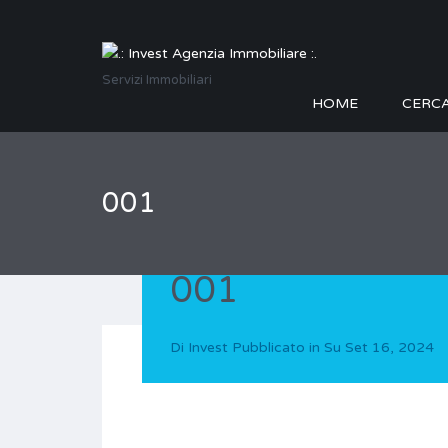
Servizi Immobiliari
HOME
CERC
001
001
Di
Invest
Pubblicato in Su
Set 16, 2024