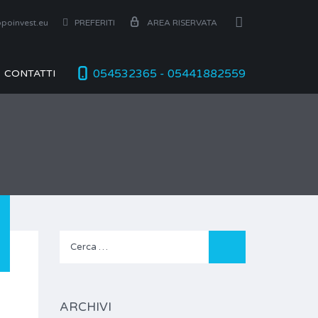
poinvest.eu
PREFERITI
AREA RISERVATA
054532365 - 05441882559
CONTATTI
Ricerca
per:
ARCHIVI