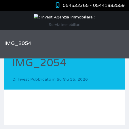
054532365 - 05441882559
Servizi Immobiliari
IMG_2054
IMG_2054
Di
Invest
Pubblicato in Su
Giu 15, 2026