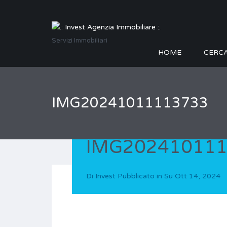
Servizi Immobiliari
HOME
CERC
IMG20241011113733
IMG20241011
Di
Invest
Pubblicato in Su
Ott 14, 2024