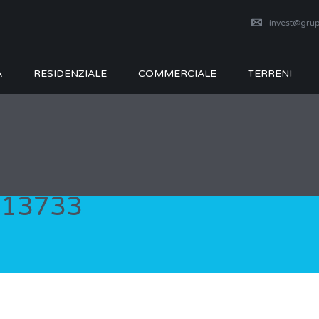
invest@grup
A
RESIDENZIALE
COMMERCIALE
TERRENI
113733