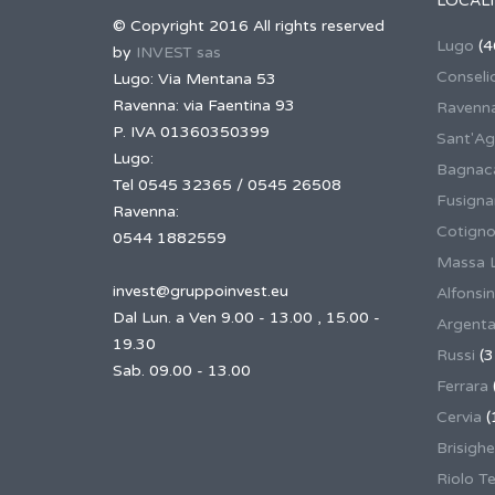
LOCALI
© Copyright 2016 All rights reserved
Lugo
(4
by
INVEST sas
Conseli
Lugo: Via Mentana 53
Ravenna: via Faentina 93
Ravenn
P. IVA 01360350399
Sant'Ag
Lugo:
Bagnaca
Tel 0545 32365 / 0545 26508
Fusign
Ravenna:
Cotigno
0544 1882559
Massa 
invest@gruppoinvest.eu
Alfonsi
Dal Lun. a Ven 9.00 - 13.00 , 15.00 -
Argent
19.30
Russi
(3
Sab. 09.00 - 13.00
Ferrara
Cervia
(
Brisighe
Riolo T