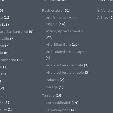
TÀ
TIPO IMMOBILI
STATO I
6)
Residenziale
(81)
In Vendit
ce
(12)
Affitto
(3
Villa/Casolare/Casa
singola
(36)
a
(11)
Attico/Appartamento
ata Sul Santerno
(9)
(22)
vallo
(7)
Villa Bifamiliare
(11)
ano
(7)
Villa Bifamiliare – Coppia
la
(6)
(3)
Lombarda
(4)
Villa a schiera centrale
(3)
ne
(4)
Villa a schiera d'angolo
(3)
a
(3)
Palazzo
(2)
)
Garage
(1)
(2)
1)
Terreno
(18)
lla
(1)
Lotti edificabili
(14)
erme
(1)
Terreni agricoli
(4)