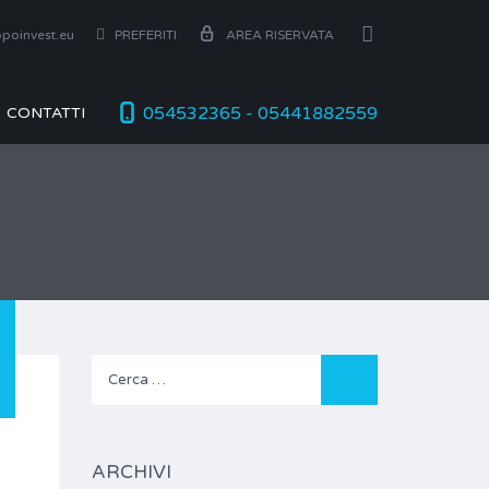
poinvest.eu
PREFERITI
AREA RISERVATA
054532365 - 05441882559
CONTATTI
Ricerca
per:
ARCHIVI