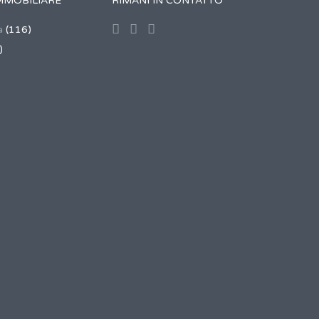
MMOBILIARE
RIMANI IN CONTATTO
a
(116)
)