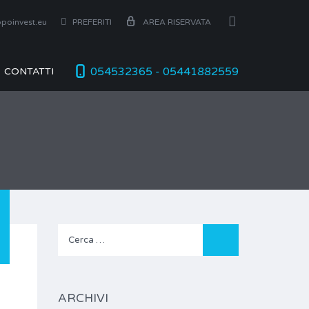
poinvest.eu
PREFERITI
AREA RISERVATA
054532365 - 05441882559
CONTATTI
Ricerca
per:
ARCHIVI