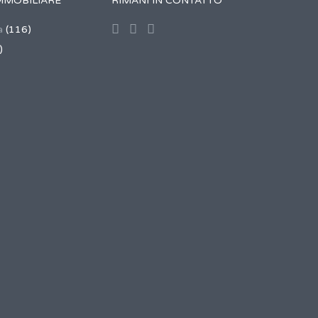
MMOBILIARE
RIMANI IN CONTATTO
a
(116)
)