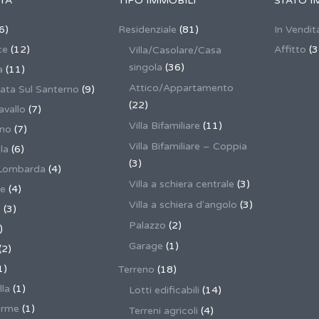
TÀ
TIPO IMMOBILI
STATO I
6)
Residenziale
(81)
In Vendit
ce
(12)
Affitto
(3
Villa/Casolare/Casa
singola
(36)
a
(11)
Attico/Appartamento
ata Sul Santerno
(9)
(22)
vallo
(7)
Villa Bifamiliare
(11)
ano
(7)
Villa Bifamiliare – Coppia
la
(6)
(3)
Lombarda
(4)
Villa a schiera centrale
(3)
ne
(4)
Villa a schiera d'angolo
(3)
a
(3)
Palazzo
(2)
)
Garage
(1)
(2)
1)
Terreno
(18)
lla
(1)
Lotti edificabili
(14)
erme
(1)
Terreni agricoli
(4)