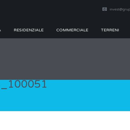
invest@grup
A
RESIDENZIALE
COMMERCIALE
TERRENI
8_100051