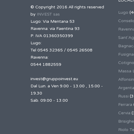
LOCALI
© Copyright 2016 All rights reserved
Lugo
(4
by
INVEST sas
Conseli
Lugo: Via Mentana 53
Ravenna: via Faentina 93
Ravenn
P. IVA 01360350399
Sant'Ag
Lugo:
Bagnaca
Tel 0545 32365 / 0545 26508
Fusign
Ravenna:
Cotigno
0544 1882559
Massa 
invest@gruppoinvest.eu
Alfonsi
Dal Lun. a Ven 9.00 - 13.00 , 15.00 -
Argent
19.30
Russi
(3
Sab. 09.00 - 13.00
Ferrara
Cervia
(
Brisighe
Riolo T