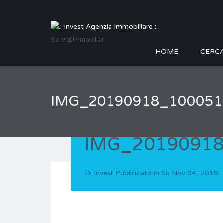
Servizi Immobiliari
HOME
CERC
IMG_20190918_100051
IMG_2019091
Di
Invest
Pubblicato in Su
Nov 04, 2019