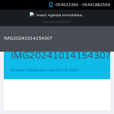
054532365 - 05441882559
Servizi Immobiliari
IMG20241014154307
IMG20241014154307
Di
Invest
Pubblicato in Su
Ott 15, 2024