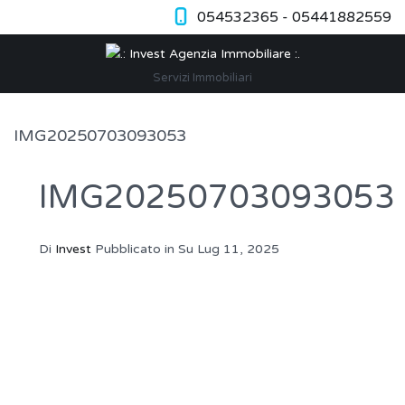
054532365 - 05441882559
Servizi Immobiliari
IMG20250703093053
IMG20250703093053
Di
Invest
Pubblicato in Su
Lug 11, 2025