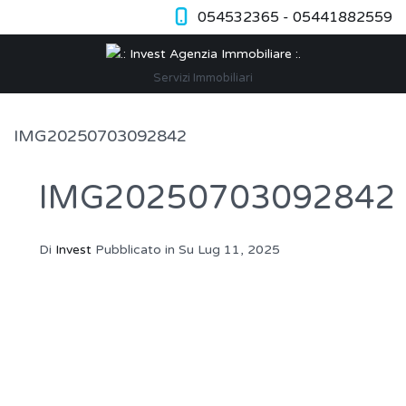
054532365 - 05441882559
Servizi Immobiliari
IMG20250703092842
IMG20250703092842
Di
Invest
Pubblicato in Su
Lug 11, 2025