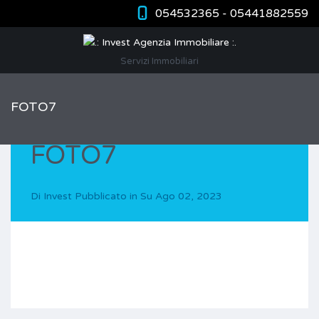
054532365 - 05441882559
Servizi Immobiliari
FOTO7
FOTO7
Di
Invest
Pubblicato in Su
Ago 02, 2023