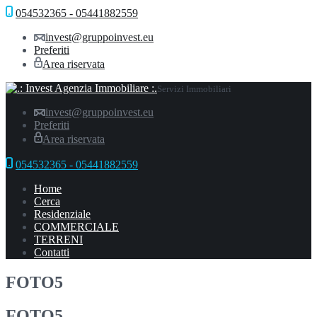
054532365 - 05441882559
invest@gruppoinvest.eu
Preferiti
Area riservata
Servizi Immobiliari
invest@gruppoinvest.eu
Preferiti
Area riservata
054532365 - 05441882559
Home
Cerca
Residenziale
COMMERCIALE
TERRENI
Contatti
FOTO5
FOTO5