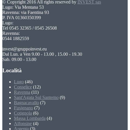
© Copyright 2016 All rights reserved by
INVEST sas
Lugo: Via Mentana 53
Ravenna: via Faentina 93
P. IVA 01360350399
Lugo:
Tel 0545 32365 / 0545 26508
Ravenna:
0544 1882559
invest@gruppoinvest.eu
Dal Lun. a Ven 9.00 - 13.00 , 15.00 - 19.30
Sab. 09.00 - 13.00
Località
Lugo
(46)
Conselice
(12)
Ravenna
(11)
Sant'Agata Sul Santerno
(9)
Bagnacavallo
(7)
Fusignano
(7)
Cotignola
(6)
Massa Lombarda
(4)
Alfonsine
(4)
Argenta
(3)