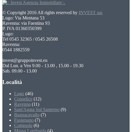
© Copyright 2016 All rights reserved by
INVEST sas
Lugo: Via Mentana 53
Ravenna: via Faentina 93
P. IVA 01360350399
Lugo:
Tel 0545 32365 / 0545 26508
Ravenna:
0544 1882559
invest@gruppoinvest.eu
Dal Lun. a Ven 9.00 - 13.00 , 15.00 - 19.30
Sab. 09.00 - 13.00
Località
Lugo
(46)
Conselice
(12)
Ravenna
(11)
Sant'Agata Sul Santerno
(9)
Bagnacavallo
(7)
Fusignano
(7)
Cotignola
(6)
Massa Lombarda
(4)