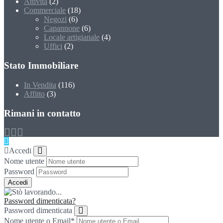
Attività
(2)
Commerciale
(18)
Negozi
(6)
Capannone
(6)
Locale artigianale
(4)
Uffici
(2)
Stato Immobiliare
In Vendita
(116)
Affitto
(3)
Rimani in contatto
Accedi
Nome utente
Password
Password dimenticata?
Password dimenticata
Nome utente o Email
*