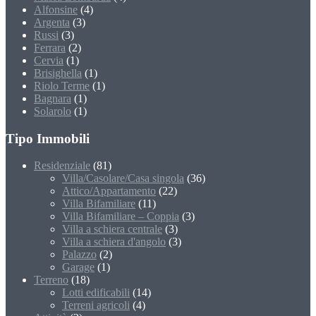
Alfonsine
(4)
Argenta
(3)
Russi
(3)
Ferrara
(2)
Cervia
(1)
Brisighella
(1)
Riolo Terme
(1)
Bagnara
(1)
Solarolo
(1)
Tipo Immobili
Residenziale
(81)
Villa/Casolare/Casa singola
(36)
Attico/Appartamento
(22)
Villa Bifamiliare
(11)
Villa Bifamiliare – Coppia
(3)
Villa a schiera centrale
(3)
Villa a schiera d'angolo
(3)
Palazzo
(2)
Garage
(1)
Terreno
(18)
Lotti edificabili
(14)
Terreni agricoli
(4)