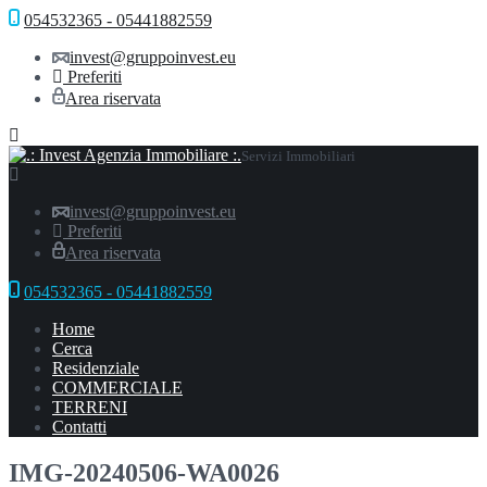
054532365 - 05441882559
invest@gruppoinvest.eu
Preferiti
Area riservata
Servizi Immobiliari
invest@gruppoinvest.eu
Preferiti
Area riservata
054532365 - 05441882559
Home
Cerca
Residenziale
COMMERCIALE
TERRENI
Contatti
IMG-20240506-WA0026