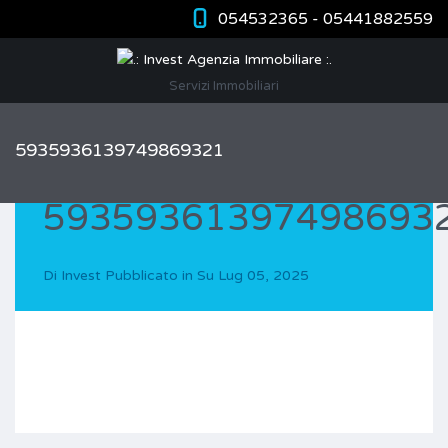
054532365 - 05441882559
Servizi Immobiliari
5935936139749869321
59359361397498693
Di
Invest
Pubblicato in Su
Lug 05, 2025