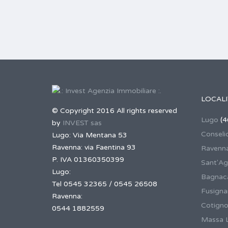
LOCALI
© Copyright 2016 All rights reserved
Lugo
(4
by
INVEST sas
Conseli
Lugo: Via Mentana 53
Ravenna: via Faentina 93
Ravenn
P. IVA 01360350399
Sant'Ag
Lugo:
Bagnaca
Tel 0545 32365 / 0545 26508
Fusign
Ravenna:
Cotigno
0544 1882559
Massa 