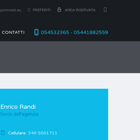
poinvest.eu
PREFERITI
AREA RISERVATA
054532365 - 05441882559
CONTATTI
Enrico Randi
Socio dell'agenzia
Cellulare:
340 5001711