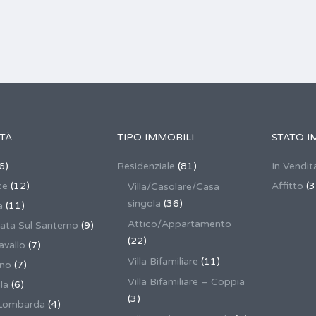
TÀ
TIPO IMMOBILI
STATO I
6)
Residenziale
(81)
In Vendit
ce
(12)
Affitto
(3
Villa/Casolare/Casa
singola
(36)
a
(11)
Attico/Appartamento
ata Sul Santerno
(9)
(22)
vallo
(7)
Villa Bifamiliare
(11)
ano
(7)
Villa Bifamiliare – Coppia
la
(6)
(3)
Lombarda
(4)